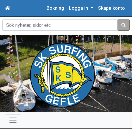
Bokning
Logga in
Skapa konto
Sök