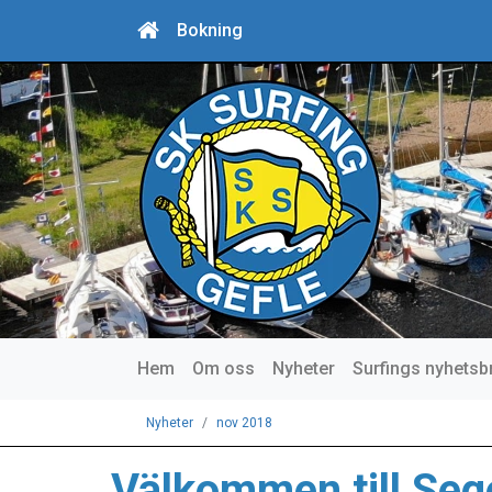
Bokning
Hem
Om oss
Nyheter
Surfings nyhetsb
Nyheter
nov 2018
Välkommen till Sege