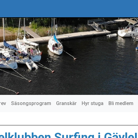
rev
Säsongsprogram
Granskär
Hyr stuga
Bli medlem
lklubben Surfing i Gävle!