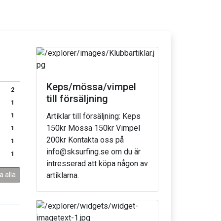
Keps/mössa/vimpel
2
till försäljning
1
Artiklar till försäljning: Keps
1
150kr Mössa 150kr Vimpel
1
200kr Kontakta oss på
1
info@sksurfing.se om du är
1
intresserad att köpa någon av
a alla
artiklarna.