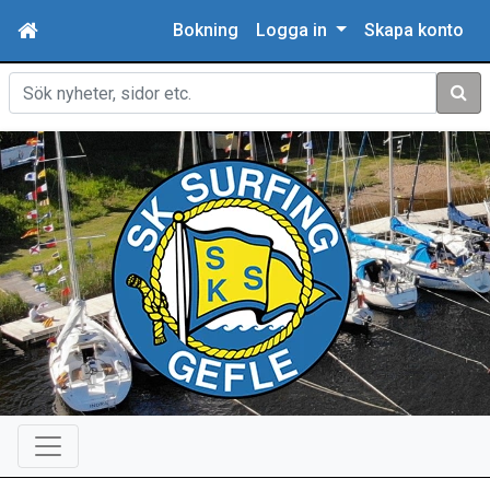
Bokning
Logga in
Skapa konto
Sök