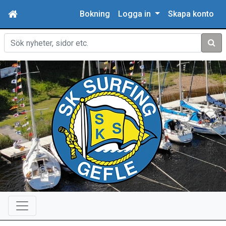
Bokning
Logga in
Skapa konto
Sök