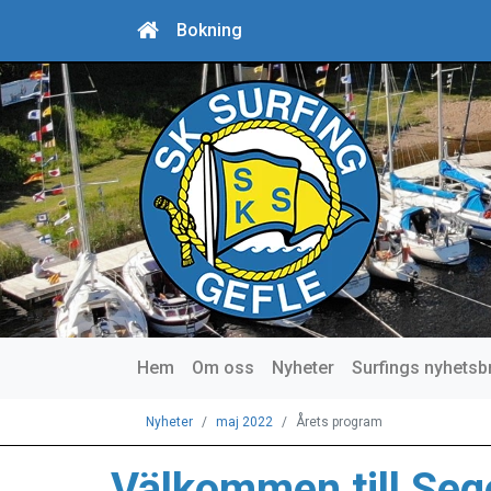
Bokning
Hem
Om oss
Nyheter
Surfings nyhetsb
Nyheter
maj 2022
Årets program
Välkommen till Sege