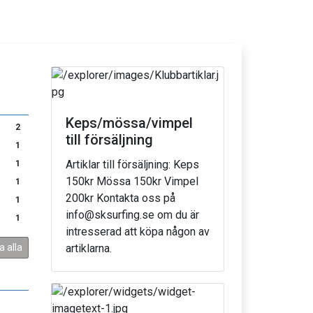
Keps/mössa/vimpel
2
till försäljning
1
Artiklar till försäljning: Keps
1
150kr Mössa 150kr Vimpel
1
200kr Kontakta oss på
1
info@sksurfing.se om du är
1
intresserad att köpa någon av
a alla
artiklarna.