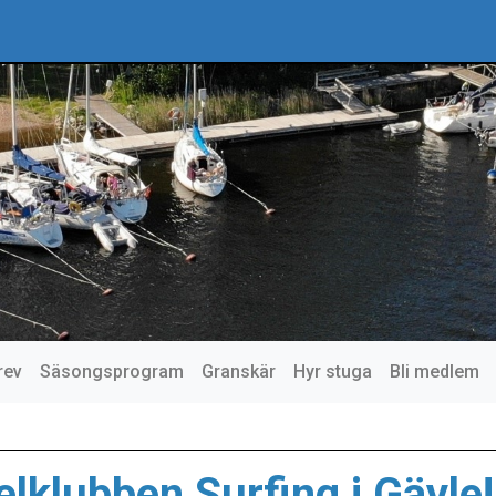
rev
Säsongsprogram
Granskär
Hyr stuga
Bli medlem
lklubben Surfing i Gävle!