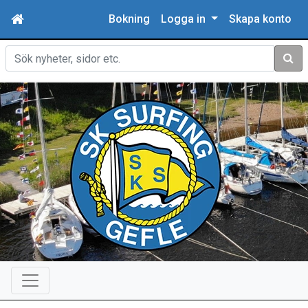
Bokning
Logga in
Skapa konto
Sök