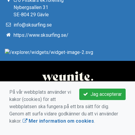
c/o Fliskärs ek.förening
Nybergsallen 31
SE-804 29 Gävle
info@sksurfing.se
https://www.sksurfing.se/
På vår webbplats använder vi
Jag accepterar
kakor (cookies) för att
webbplatsen ska fungera på ett bra sätt för dig.
Genom att surfa vidare godkänner du att vi använder
kakor.
Mer information om cookies
.