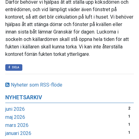
Därför behöver vi hjälpas åt att ställa upp köksdörren och
entrédörren, och vid lämpligt väder även fönstret på
kontoret, så att det blir cirkulation på luft i huset. Vi behöver
hjälpas åt att stänga dörrar och fönster på kvällen eller
innan sista båt lämnar Granskär för dagen. Luckorna i
sockeln och källardörren skall stå öppna hela tiden för att
fukten i källaren skall kunna torka. Vi kan inte återställa
kontoret förrän fukten torkat ytterligare.
DELA
Nyheter som RSS-flöde
NYHETSARKIV
juni 2026
2
maj 2026
1
mars 2026
1
januari 2026
1