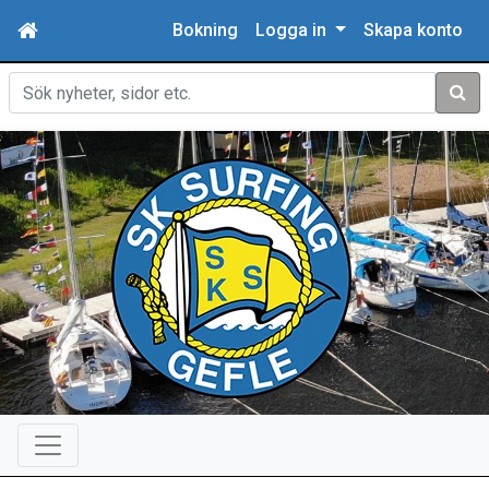
Bokning
Logga in
Skapa konto
Sök