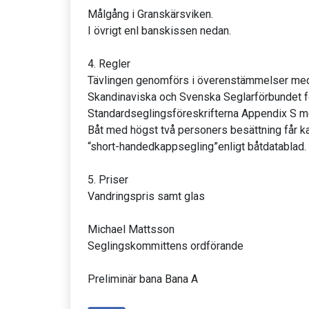
Målgång i Granskärsviken.
I övrigt enl banskissen nedan.
4. Regler
Tävlingen genomförs i överenstämmelser me
Skandinaviska och Svenska Seglarförbundet fö
Standardseglingsföreskrifterna Appendix S me
Båt med högst två personers besättning får k
“short-handedkappsegling”enligt båtdatablad.
5. Priser
Vandringspris samt glas
Michael Mattsson
Seglingskommittens ordförande
Preliminär bana Bana A