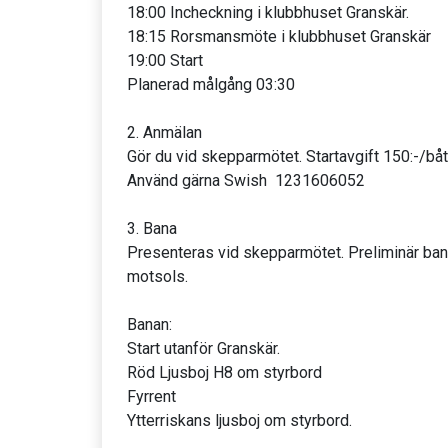
18:00 Incheckning i klubbhuset Granskär.
18:15 Rorsmansmöte i klubbhuset Granskär
19:00 Start
Planerad målgång 03:30
2. Anmälan
Gör du vid skepparmötet. Startavgift 150:-/båt
Använd gärna Swish 1231606052
3. Bana
Presenteras vid skepparmötet. Preliminär ba
motsols.
Banan:
Start utanför Granskär.
Röd Ljusboj H8 om styrbord
Fyrrent
Ytterriskans ljusboj om styrbord.