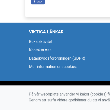
DELA
VIKTIGA LÄNKAR
Boka aktivitet
Kontakta oss
Dataskyddsförordningen (GDPR)
Mer information om cookies
På vår webbplats använder vi kakor (cookies) fö
Genom att surfa vidare godkänner du att vi anv