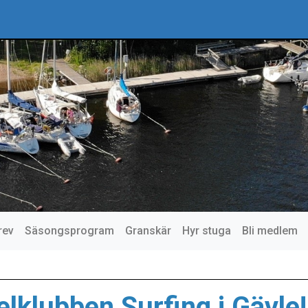
rev
Säsongsprogram
Granskär
Hyr stuga
Bli medlem
lklubben Surfing i Gävle!