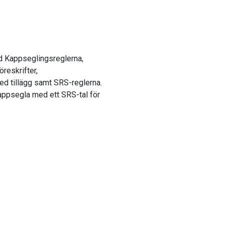
d Kappseglingsreglerna,
reskrifter,
d tillägg samt SRS-reglerna.
appsegla med ett SRS-tal för