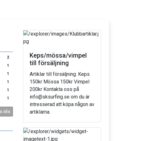
Keps/mössa/vimpel
2
till försäljning
1
Artiklar till försäljning: Keps
1
150kr Mössa 150kr Vimpel
1
200kr Kontakta oss på
1
info@sksurfing.se om du är
1
intresserad att köpa någon av
a alla
artiklarna.