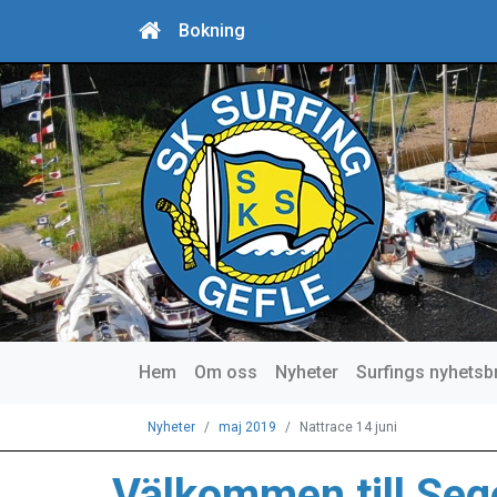
Bokning
Hem
Om oss
Nyheter
Surfings nyhetsb
Nyheter
maj 2019
Nattrace 14 juni
Välkommen till Sege