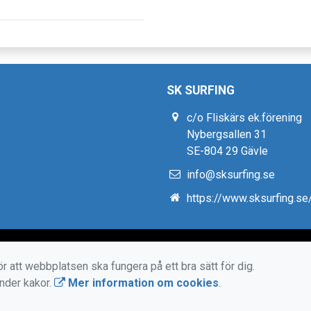
SK SURFING
c/o Fliskärs ek.förening
Nybergsallen 31
SE-804 29 Gävle
info@sksurfing.se
https://www.sksurfing.se
r att webbplatsen ska fungera på ett bra sätt för dig.
änder kakor.
Mer information om cookies
.